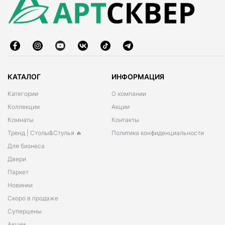
КАТАЛОГ
ИНФОРМАЦИЯ
Категории
О компании
Коллекции
Акции
Комнаты
Контакты
Тренд | Столы&Стулья 🔥
Политика конфиденциальности
Для бизнеса
Двери
Паркет
Новинки
Скоро в продаже
Суперцены
Акции