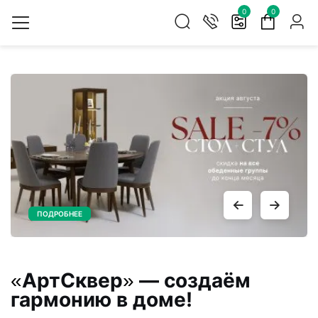
0
0
ПОДРОБНЕЕ
ETERNO
RIFLESSO
Арт
Сквер
— создаём
«
»
гармонию в доме!