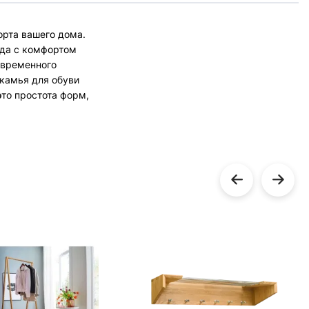
орта вашего дома.
гда с комфортом
овременного
скамья для обуви
то простота форм,