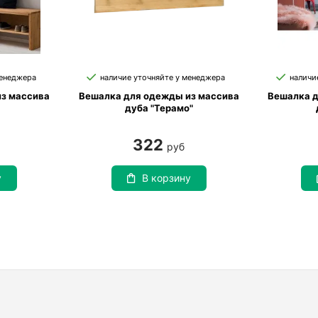
менеджера
наличие уточняйте у менеджера
наличи
з массива
Вешалка для одежды из массива
Вешалка д
дуба "Терамо"
322
руб
у
В корзину