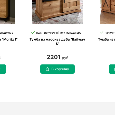
менеджера
наличие уточняйте у менеджера
наличи
"Moritz 1"
Тумба из массива дуба "Railway
Тумба из 
S"
2201
б
руб
у
В корзину