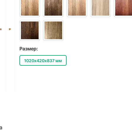
Размер:
1020х420х837 мм
а