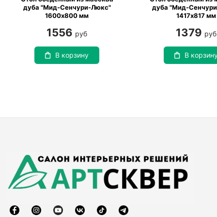
дуба "Мид-Сенчури-Люкс"
дуба "Мид-Сенчур
1600х800 мм
1417х817 мм
1556
1379
руб
руб
В корзину
В корзин