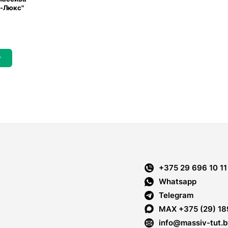
и-Люкс"
у
+375 29 696 10 11
Whatsapp
Telegram
MAX +375 (29) 18
info@massiv-tut.b