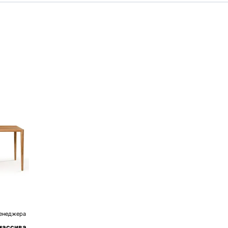
менеджера
массива