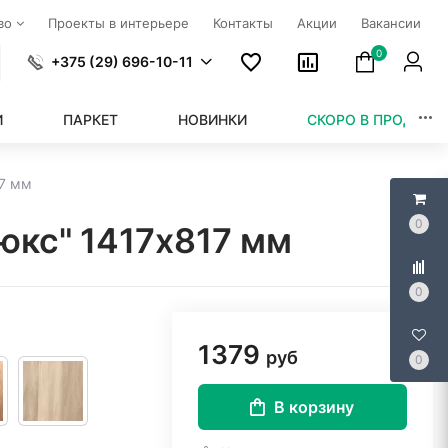
тво
Проекты в интерьере
Контакты
Акции
Вакансии
0
+375 (29) 696-10-11
И
ПАРКЕТ
НОВИНКИ
СКОРО В ПРОДАЖЕ
17 мм
0
юкс" 1417х817 мм
0
1379
руб
0
В корзину